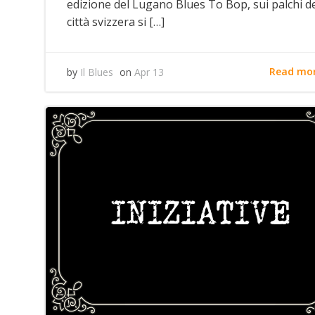
edizione del Lugano Blues To Bop, sui palchi de
città svizzera si […]
Read mo
by
Il Blues
on
Apr 13