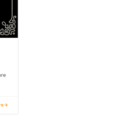
bre
re