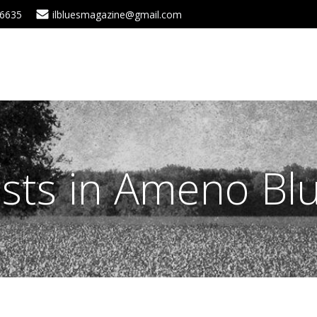
 6635
ilbluesmagazine@gmail.com
sts in Ameno Bl