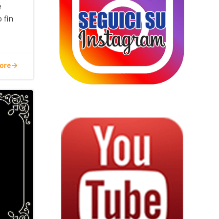
e
 fin
ore