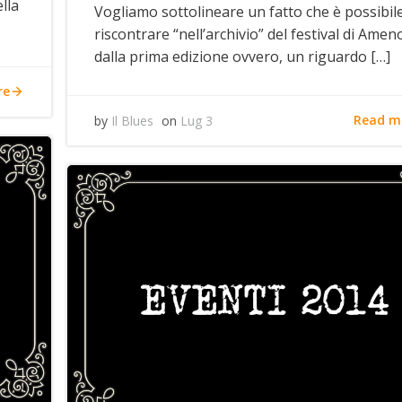
lla
Vogliamo sottolineare un fatto che è possibil
riscontrare “nell’archivio” del festival di Ameno
dalla prima edizione ovvero, un riguardo […]
re
Read m
by
Il Blues
on
Lug 3