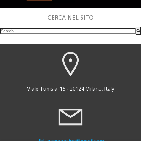
CERCA NEL SITO
Search
for:
Viale Tunisia, 15 - 20124 Milano, Italy
ilbluesmagazine@gmail.com