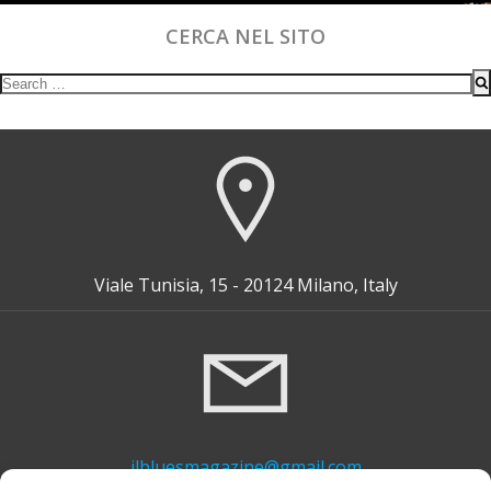
CERCA NEL SITO
Search
for:
Viale Tunisia, 15 - 20124 Milano, Italy
ilbluesmagazine@gmail.com