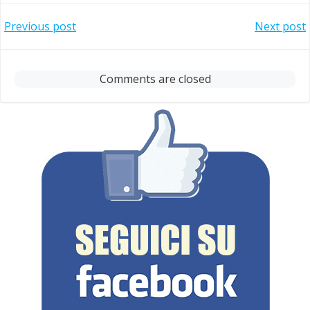
Post
Post
Previous post
Next post
navigation
navigation
Comments are closed