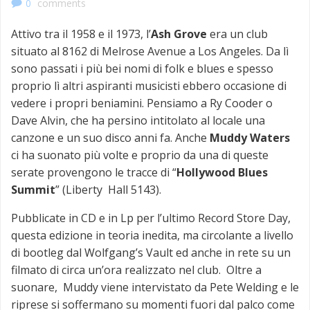
0
comments
Attivo tra il 1958 e il 1973, l’
Ash Grove
era un club
situato al 8162 di Melrose Avenue a Los Angeles. Da lì
sono passati i più bei nomi di folk e blues e spesso
proprio lì altri aspiranti musicisti ebbero occasione di
vedere i propri beniamini. Pensiamo a Ry Cooder o
Dave Alvin, che ha persino intitolato al locale una
canzone e un suo disco anni fa. Anche
Muddy Waters
ci ha suonato più volte e proprio da una di queste
serate provengono le tracce di “
Hollywood Blues
Summit
” (Liberty Hall 5143).
Pubblicate in CD e in Lp per l’ultimo Record Store Day,
questa edizione in teoria inedita, ma circolante a livello
di bootleg dal Wolfgang’s Vault ed anche in rete su un
filmato di circa un’ora realizzato nel club. Oltre a
suonare, Muddy viene intervistato da Pete Welding e le
riprese si soffermano su momenti fuori dal palco come