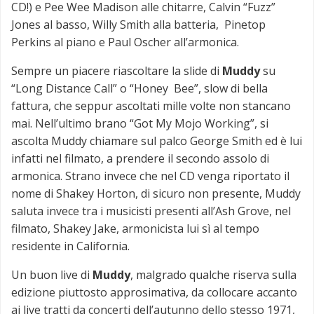
CD!) e Pee Wee Madison alle chitarre, Calvin “Fuzz”
Jones al basso, Willy Smith alla batteria, Pinetop
Perkins al piano e Paul Oscher all’armonica.
Sempre un piacere riascoltare la slide di
Muddy
su
“Long Distance Call” o “Honey Bee”, slow di bella
fattura, che seppur ascoltati mille volte non stancano
mai. Nell’ultimo brano “Got My Mojo Working”, si
ascolta Muddy chiamare sul palco George Smith ed è lui
infatti nel filmato, a prendere il secondo assolo di
armonica. Strano invece che nel CD venga riportato il
nome di Shakey Horton, di sicuro non presente, Muddy
saluta invece tra i musicisti presenti all’Ash Grove, nel
filmato, Shakey Jake, armonicista lui sì al tempo
residente in California.
Un buon live di
Muddy
, malgrado qualche riserva sulla
edizione piuttosto approsimativa, da collocare accanto
ai live tratti da concerti dell’autunno dello stesso 1971,