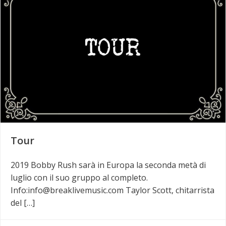
Tour
2019 Bobby Rush sarà in Europa la seconda metà di
luglio con il suo gruppo al completo.
Info:info@breaklivemusic.com Taylor Scott, chitarrista
del […]