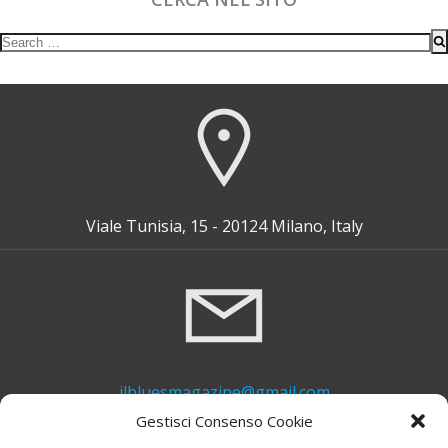
Search
for:
Viale Tunisia, 15 - 20124 Milano, Italy
ilbluesmagazine@gmail.com
Gestisci Consenso Cookie