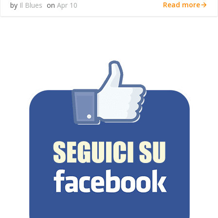
Read more
by
Il Blues
on
Apr 10