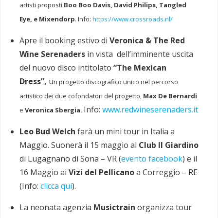
artisti proposti
Boo Boo Davis, David Philips, Tangled
Eye, e Mixendorp
. Info:
https://www.crossroads.nl/
Apre il booking estivo di
Veronica & The Red
Wine Serenaders
in vista dell’imminente uscita
del nuovo disco intitolato
“
The Mexican
Dress”,
u
n progetto discografico unico nel percorso
artistico dei due cofondatori del progetto,
Max De Bernardi
Info:
www.redwineserenaders.it
e
Veronica Sbergia.
Leo Bud Welch
farà un mini tour in Italia a
Maggio. Suonerà il 15 maggio al
Club Il Giardino
di Lugagnano di Sona – VR (
evento facebook
) e il
16 Maggio ai
Vizi del Pellicano
a Correggio – RE
(Info:
clicca qui
).
La neonata agenzia
Musictrain
organizza tour