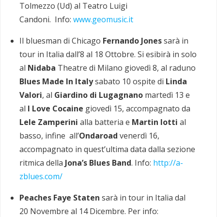
Tolmezzo
(Ud) al Teatro Luigi
Candoni.
Info:
www.geomusic.it
Il bluesman di Chicago
Fernando Jones
sarà in
tour in Italia dall’8 al 18 Ottobre. Si esibirà in solo
al
Nidaba
Theatre di Milano giovedì 8, al raduno
Blues Made In Italy
sabato 10 ospite di
Linda
Valori
, al
Giardino di Lugagnano
martedì 13 e
al
I Love Cocaine
giovedì 15, accompagnato da
Lele Zamperini
alla batteria e
Martin Iotti
al
basso, infine all’
Ondaroad
venerdì 16,
accompagnato in quest’ultima data dalla sezione
ritmica della
Jona’s Blues Band
. Info:
http://a-
zblues.com/
Peaches Faye Staten
sarà in tour in Italia dal
20 Novembre al 14 Dicembre. Per info: