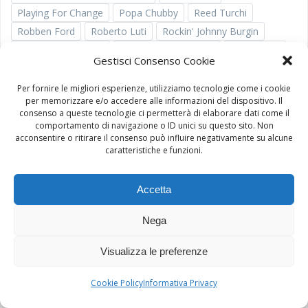
Playing For Change
Popa Chubby
Reed Turchi
Robben Ford
Roberto Luti
Rockin' Johnny Burgin
Roland Tchakountè
Ronnie Baker Brooks
Rudy Rotta
Gestisci Consenso Cookie
Ruthie Foster
Scarecrow
Shake! Sista Shake!
Shanna Waterstown
Sharon Jackson
Per fornire le migliori esperienze, utilizziamo tecnologie come i cookie
per memorizzare e/o accedere alle informazioni del dispositivo. Il
Shemekia Colepand
Slam Allen
Slang Music
consenso a queste tecnologie ci permetterà di elaborare dati come il
South Carolina Mass Choir
South Side Music
comportamento di navigazione o ID unici su questo sito. Non
acconsentire o ritirare il consenso può influire negativamente su alcune
Spaziomusica
Spirit Of New Orleans Gospel Choir
caratteristiche e funzioni.
Sugar Blue
Swing Club Big Band
Tangled Eye
Teatro Condominio
Teatro San Marco
Accetta
The Charleston Mass Choir
The Disciples Gospel Singers
The Friendly Traveler
The Hawks
The Mexican Dress
Nega
The Steepwater Band
Thomas Schoeffler Jr.
Visualizza le preferenze
Tony Washington Gospel Singers
Treves Blues Band
Umberto Porcaro
Vanessa Haines & The Soultrax
Cookie Policy
Informativa Privacy
Vasti Jackson
Veronica & The Red Wine Serenaders