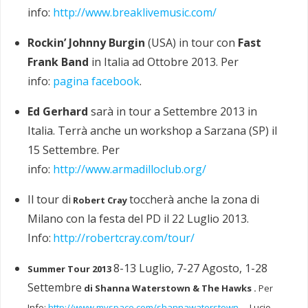
info:
http://www.breaklivemusic.com/
Rockin’ Johnny Burgin
(USA) in tour con
Fast
Frank Band
in Italia ad Ottobre 2013. Per
info:
pagina facebook
.
Ed Gerhard
sarà in tour a Settembre 2013 in
Italia. Terrà anche un workshop a Sarzana (SP) il
15 Settembre. Per
info:
http://www.armadilloclub.org/
Il tour di
toccherà anche la zona di
Robert Cray
Milano con la festa del PD il 22 Luglio 2013.
Info:
http://robertcray.com/tour/
8-13 Luglio, 7-27 Agosto, 1-28
Summer Tour 2013
Settembre
di
Shanna Waterstown & The Hawks .
Per
Info:
http://www.myspace.com/shannawaterstown
–
Lucio