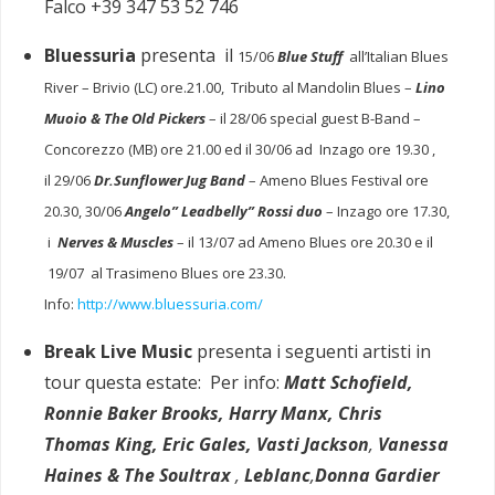
Falco +39 347 53 52 746
Bluessuria
presenta il
15/06
Blue Stuff
all’Italian Blues
River – Brivio (LC) ore.21.00,
Tributo al Mandolin Blues –
Lino
Muoio & The Old Pickers
– il 28/06
special guest B-Band –
Concorezzo (MB) ore 21.00 ed il 30/06 ad Inzago ore 19.30 ,
il
29/06
Dr.Sunflower Jug Band
– Ameno Blues Festival ore
20.30,
30/06
Angelo” Leadbelly” Rossi duo
– Inzago ore 17.30,
i
Nerves & Muscles
– il 13/07 ad Ameno Blues ore 20.30 e il
19/07 al Trasimeno Blues ore 23.30.
Info:
http://www.bluessuria.com/
Break Live Music
presenta i seguenti artisti in
tour questa estate: Per info:
Matt Schofield,
Ronnie Baker Brooks,
Harry Manx,
Chris
Thomas King,
Eric Gales,
Vasti Jackson
,
Vanessa
Haines & The Soultrax
,
Leblanc
,
Donna Gardier