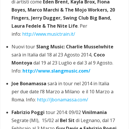
di artisti come
Eden Brent, Kayla Brox, Fiona
Boyes, Marco Marchi & The Mojo Workers, 20
Fingers, Jerry Dugger, Swing Club Big Band,
Laura Fedele & The Nite Life
. Per
info:
http://www.musictrain.it/
Nuovi tour
Slang Music: Charlie Musselwhite
sarà in Italia dal 18 al 23 Agosto 2014,
Coco
Montoya
dal 19 al 23 Luglio e dal 3 al 9 Agosto.
Info:
http://www.slangmusic.com/
Joe Bonamassa
sarà in tour nel 2014 in Italia
per due date l’8 Marzo a Milano e il 10 Marzo a
Roma. Info:
http://jbonamassa.com/
Fabrizio Poggi
tour 2014: 09/02
Vinilmania
Segrate (MI), 15/02 al
Bel Sit
di Legnano, dal 17
Febbraio al 3 Marzo
Guy Davis e Fabrizio Poggi