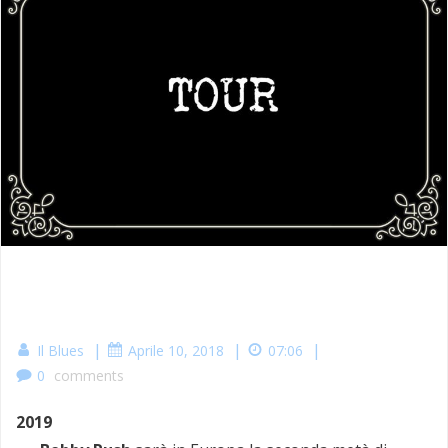
|
|
|
Il Blues
Aprile 10, 2018
07:06
0
comments
2019