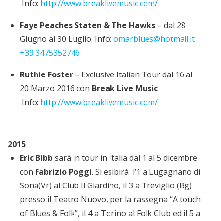
Info:
http://www.breaklivemusic.com/
Faye Peaches Staten & The Hawks
– dal 28
Giugno al 30 Luglio. Info:
omarblues@hotmail.it
+39 3475352746
Ruthie Foster
– Exclusive Italian Tour dal 16 al
20 Marzo 2016 con
Break Live Music
Info:
http://www.breaklivemusic.com/
2015
Eric Bibb
sarà in tour in Italia dal 1 al 5 dicembre
con
Fabrizio Poggi
. Si esibirà l’1 a Lugagnano di
Sona(Vr) al Club Il Giardino, il 3 a Treviglio (Bg)
presso il Teatro Nuovo, per la rassegna “A touch
of Blues & Folk”, il 4 a Torino al Folk Club ed il 5 a