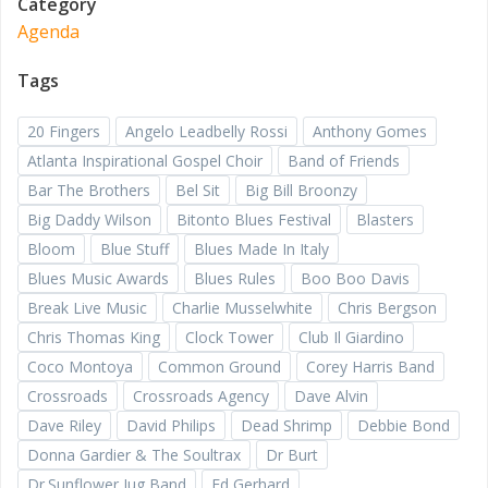
Category
Agenda
Tags
20 Fingers
Angelo Leadbelly Rossi
Anthony Gomes
Atlanta Inspirational Gospel Choir
Band of Friends
Bar The Brothers
Bel Sit
Big Bill Broonzy
Big Daddy Wilson
Bitonto Blues Festival
Blasters
Bloom
Blue Stuff
Blues Made In Italy
Blues Music Awards
Blues Rules
Boo Boo Davis
Break Live Music
Charlie Musselwhite
Chris Bergson
Chris Thomas King
Clock Tower
Club Il Giardino
Coco Montoya
Common Ground
Corey Harris Band
Crossroads
Crossroads Agency
Dave Alvin
Dave Riley
David Philips
Dead Shrimp
Debbie Bond
Donna Gardier & The Soultrax
Dr Burt
Dr.Sunflower Jug Band
Ed Gerhard