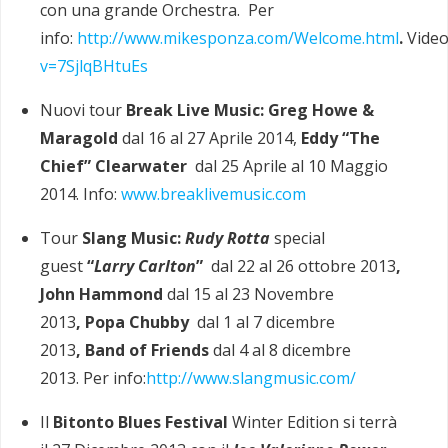
con una grande Orchestra. Per
info:
http://www.mikesponza.com/Welcome.html
.
Video
v=7SjlqBHtuEs
Nuovi tour
Break Live Music: Greg Howe &
Maragold
dal 16 al 27 Aprile 2014,
Eddy “The
Chief” Clearwater
dal 25 Aprile al 10 Maggio
2014. Info:
www.breaklivemusic.com
Tour
Slang Music:
Rudy Rotta
special
guest
“
Larry Carlton
”
dal 22 al 26 ottobre 2013
,
John Hammond
dal 15 al 23 Novembre
2013
, Popa Chubby
dal 1 al 7 dicembre
2013
,
Band of Friends
dal 4 al 8 dicembre
2013. Per info:
http://www.slangmusic.com/
Il
Bitonto Blues Festival
Winter Edition si terrà