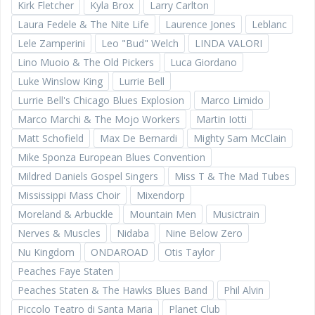
Kirk Fletcher
Kyla Brox
Larry Carlton
Laura Fedele & The Nite Life
Laurence Jones
Leblanc
Lele Zamperini
Leo "Bud" Welch
LINDA VALORI
Lino Muoio & The Old Pickers
Luca Giordano
Luke Winslow King
Lurrie Bell
Lurrie Bell's Chicago Blues Explosion
Marco Limido
Marco Marchi & The Mojo Workers
Martin Iotti
Matt Schofield
Max De Bernardi
Mighty Sam McClain
Mike Sponza European Blues Convention
Mildred Daniels Gospel Singers
Miss T & The Mad Tubes
Mississippi Mass Choir
Mixendorp
Moreland & Arbuckle
Mountain Men
Musictrain
Nerves & Muscles
Nidaba
Nine Below Zero
Nu Kingdom
ONDAROAD
Otis Taylor
Peaches Faye Staten
Peaches Staten & The Hawks Blues Band
Phil Alvin
Piccolo Teatro di Santa Maria
Planet Club