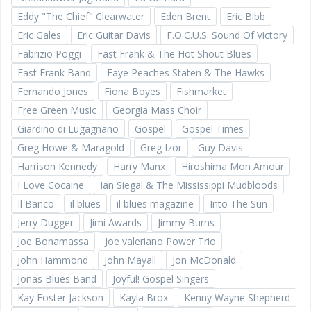
Eddy "The Chief" Clearwater
Eden Brent
Eric Bibb
Eric Gales
Eric Guitar Davis
F.O.C.U.S. Sound Of Victory
Fabrizio Poggi
Fast Frank & The Hot Shout Blues
Fast Frank Band
Faye Peaches Staten & The Hawks
Fernando Jones
Fiona Boyes
Fishmarket
Free Green Music
Georgia Mass Choir
Giardino di Lugagnano
Gospel
Gospel Times
Greg Howe & Maragold
Greg Izor
Guy Davis
Harrison Kennedy
Harry Manx
Hiroshima Mon Amour
I Love Cocaine
Ian Siegal & The Mississippi Mudbloods
Il Banco
il blues
il blues magazine
Into The Sun
Jerry Dugger
Jimi Awards
Jimmy Burns
Joe Bonamassa
Joe valeriano Power Trio
John Hammond
John Mayall
Jon McDonald
Jonas Blues Band
Joyful! Gospel Singers
Kay Foster Jackson
Kayla Brox
Kenny Wayne Shepherd