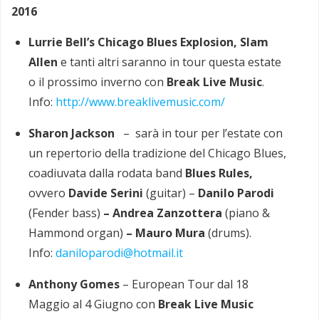
2016
Lurrie Bell’s Chicago Blues Explosion, Slam
Allen
e tanti altri saranno in tour questa estate
o il prossimo inverno con
Break Live Music
.
Info:
http://www.breaklivemusic.com/
Sharon Jackson
– sarà in tour per l’estate con
un repertorio della tradizione del Chicago Blues,
coadiuvata dalla rodata band
Blues Rules,
ovvero
Davide Serini
(guitar) –
Danilo Parodi
(Fender bass)
– Andrea Zanzottera
(piano &
Hammond organ)
– Mauro Mura
(drums).
Info:
daniloparodi@hotmail.it
Anthony Gomes
– European Tour dal 18
Maggio al 4 Giugno con
Break Live Music