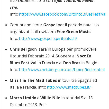
il 27 Dicembre 2013 con il
Joe Valeriano Power
Trio
.
Info:
https://www.facebook.com/BitontoBluesFestival
Continuano i tour
Gospel
per il periodo natalizio
organizzati dalla svizzera
Free Green Music.
Info:
http://www.gospel-spirituals.ch/
Chris Bergson
sarà in Europa per promuovere
il tour del Febbraio 2014. Suonerà al
Noct En
Blues Festival
in Francia e al
Den Bras
in Belgio.
Info:
http://www.chrisbergson.com/home/index.html
Miss T & The Mad Tubes
in tour tra Spagna ed
Italia e Francia. Info:
http://www.madtubes.it/
Marco Limido
e
Willie Nile
in tour dal 5 al 15
Dicembre 2013. Per