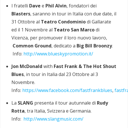
I fratelli
Dave
e
Phil Alvin
, fondatori dei
Blasters
, saranno in tour in Italia con due date, il
31 Ottobre al
Teatro Condominio
di Gallarate
ed il 1 Novembre al
Teatro San Marco
di
Vicenza, per promuover il loro nuovo lavoro,
Common Ground
, dedicato a
Big Bill Broonzy
.
Info:
http://www.blueskypromotion.it/
Jon McDonald
with
Fast Frank & The Hot Shout
Blues
, in tour in Italia dal 23 Ottobre al 3
Novembre.
Info:
https://www.facebook.com/fastfrankblues
,
fastf
La
SLANG
presenta il tour autunnale di
Rudy
Rotta
, tra Italia, Svizzera e Germania.
Info:
http://www.slangmusic.com/