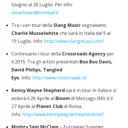
Giugno al 26 Luglio. Per info:
omarblues@hotmail.it
Tra i vari tour della
Slang Music
segnaliamo
Charlie Musselwhite
che sarà in Italia dal 9 al
19 Luglio. Info:
http://www.slangmusic.com/
Continuano i tour della
Crossroads Agency
per
il 2015. Tra gli artisti presentati
Boo Boo Davis,
David Philips, Tangled
Eye.
Info:
http://www.crossroads.nl/
Kenny Wayne Shepherd
sarà in tour in Italia e si
esibirà il 26 Aprile al
Bloom
di Mezzago (MI) d il
27 Aprile al
Planet Club
di Roma..
Info:
http://www.kennywayneshepherd.net/
Mighty Sam McClain
– European Summer