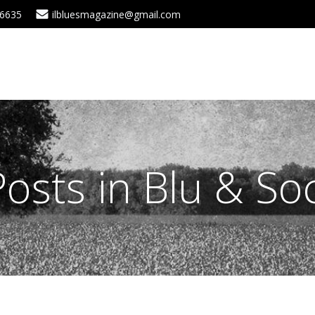
 6635
ilbluesmagazine@gmail.com
Posts in Blu & Soc