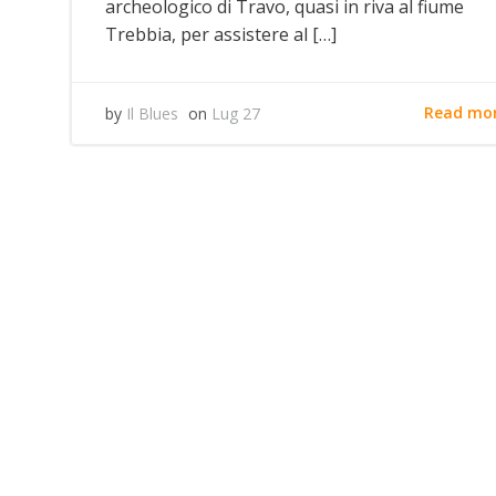
archeologico di Travo, quasi in riva al fiume
Trebbia, per assistere al […]
Read mo
by
Il Blues
on
Lug 27