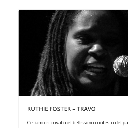
RUTHIE FOSTER – TRAVO
Ci siamo ritrovati nel bellissimo contesto del p