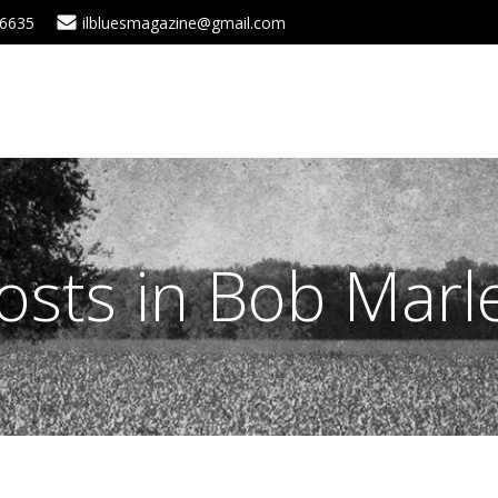
 6635
ilbluesmagazine@gmail.com
osts in Bob Marl