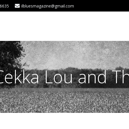
 6635
ilbluesmagazine@gmail.com
 Cekka Lou and Th