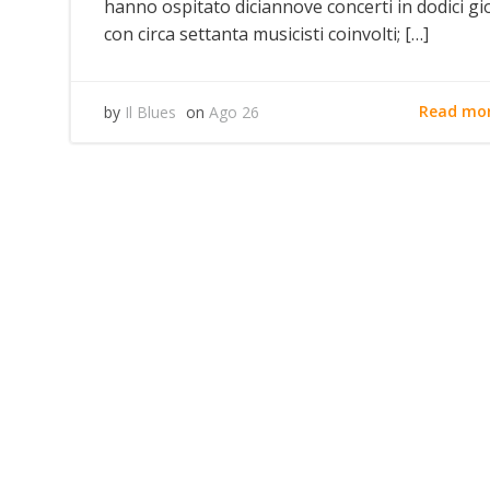
hanno ospitato diciannove concerti in dodici gi
con circa settanta musicisti coinvolti; […]
Read mo
by
Il Blues
on
Ago 26