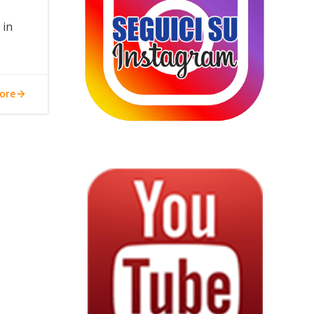
 in
ore