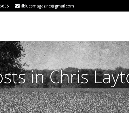
 6635
ilbluesmagazine@gmail.com
sts in Chris Lay