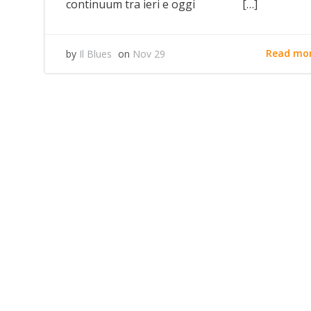
continuum tra ieri e oggi […]
Read mo
by
Il Blues
on
Nov 29