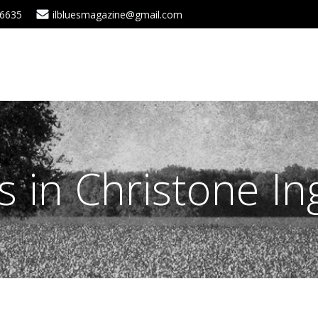
 6635
ilbluesmagazine@gmail.com
s in Christone I