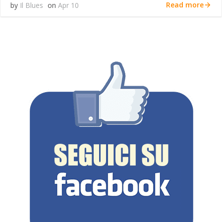
Read more
by
Il Blues
on
Apr 10