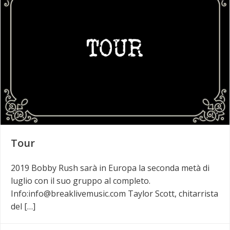
Tour
2019 Bobby Rush sarà in Europa la seconda metà di
luglio con il suo gruppo al completo.
Info:info@breaklivemusic.com Taylor Scott, chitarrista
del […]