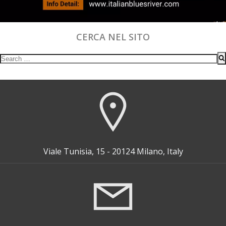
CERCA NEL SITO
Search
for:
Viale Tunisia, 15 - 20124 Milano, Italy