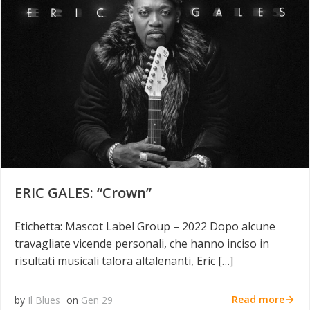
ERIC GALES: “Crown”
Etichetta: Mascot Label Group – 2022 Dopo alcune
travagliate vicende personali, che hanno inciso in
risultati musicali talora altalenanti, Eric […]
Read more
by
Il Blues
on
Gen 29