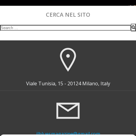
CERCA NEL SITO
Search
for:
Viale Tunisia, 15 - 20124 Milano, Italy
ilbluesmagazine@gmail.com