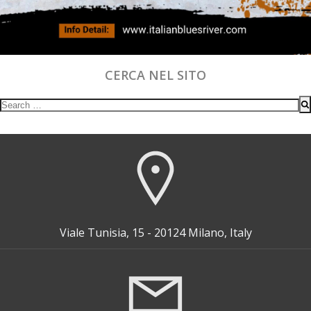
CERCA NEL SITO
Search
for:
Viale Tunisia, 15 - 20124 Milano, Italy