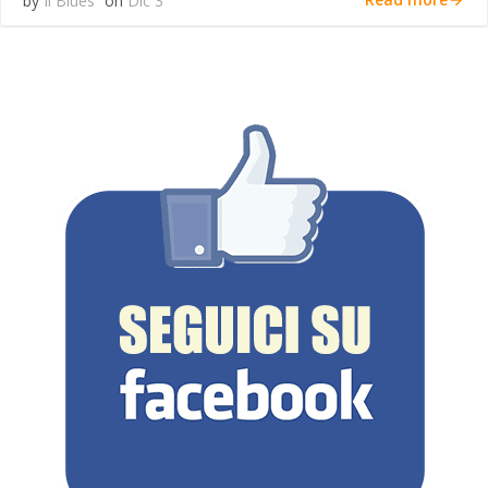
by
Il Blues
on
Dic 3