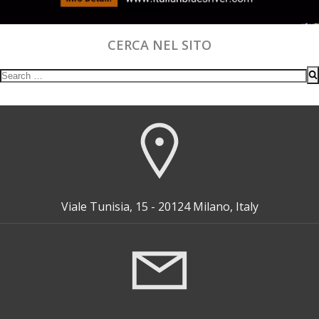
CERCA NEL SITO
Search
for:
Viale Tunisia, 15 - 20124 Milano, Italy