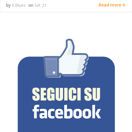
Read more
by
Il Blues
on
Set 21