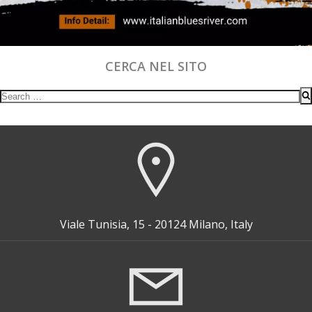
CERCA NEL SITO
Search
for:
Viale Tunisia, 15 - 20124 Milano, Italy