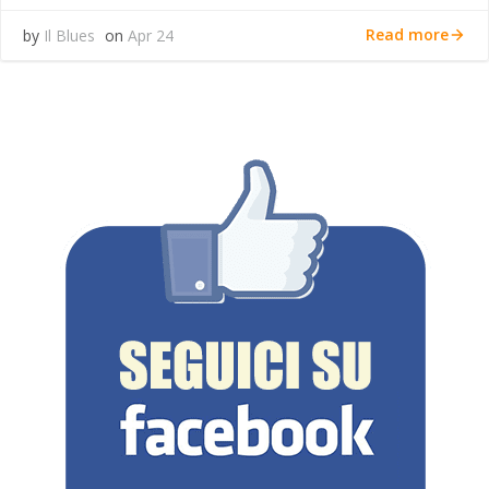
Read more
by
Il Blues
on
Apr 24