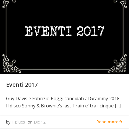
Eventi 2017
Guy Davis e Fabrizio Poggi candidati al Grammy 2018
Il disco Sonny & Brownie’s last Train e’ tra i cinque […]
Read more
by
Il Blues
on
Dic 12