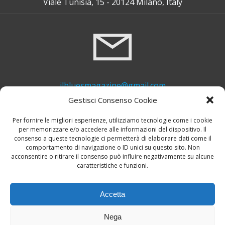
Viale Tunisia, 15 - 20124 Milano, Italy
ilbluesmagazine@gmail.com
Gestisci Consenso Cookie
Per fornire le migliori esperienze, utilizziamo tecnologie come i cookie
per memorizzare e/o accedere alle informazioni del dispositivo. Il
consenso a queste tecnologie ci permetterà di elaborare dati come il
comportamento di navigazione o ID unici su questo sito. Non
acconsentire o ritirare il consenso può influire negativamente su alcune
caratteristiche e funzioni.
+39 339 748 6635
Accetta
Nega