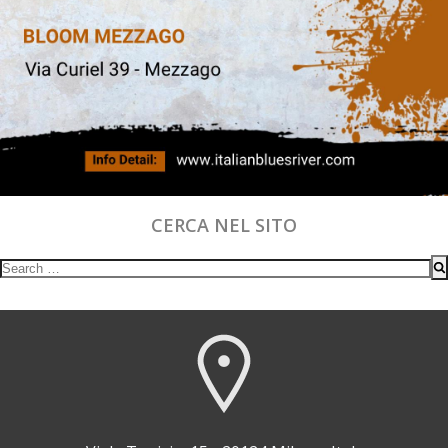
CERCA NEL SITO
Search
for: