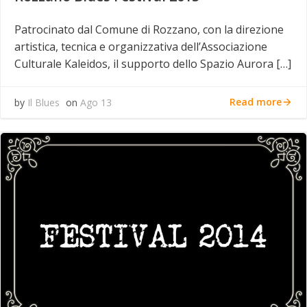
Patrocinato dal Comune di Rozzano, con la direzione
artistica, tecnica e organizzativa dell’Associazione
Culturale Kaleidos, il supporto dello Spazio Aurora […]
Read more
by
Il Blues
on
Ago 13