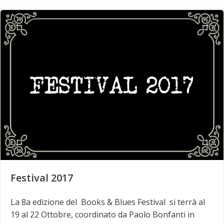
Festival 2017
La 8a edizione del Books & Blues Festival si terrà al
19 al 22 Ottobre, coordinato da Paolo Bonfanti in