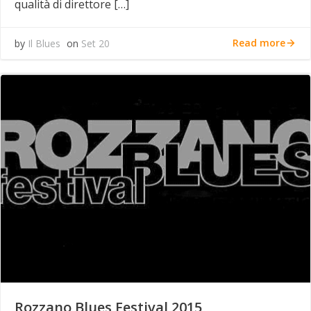
qualità di direttore […]
Read more
by
Il Blues
on
Set 20
Rozzano Blues Festival 2015