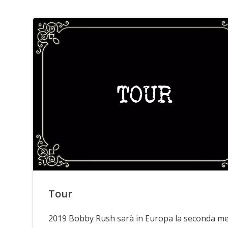
Tour
2019 Bobby Rush sarà in Europa la seconda m