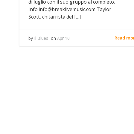
di luglio con il suo gruppo al completo.
Info:info@breaklivemusic.com Taylor
Scott, chitarrista del […]
Read mo
by
Il Blues
on
Apr 10