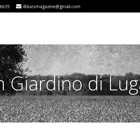
 6635
ilbluesmagazine@gmail.com
in Giardino di Lu