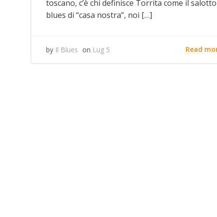
toscano, c’è chi definisce Torrita come il salotto
blues di “casa nostra”, noi […]
Read mo
by
Il Blues
on
Lug 5