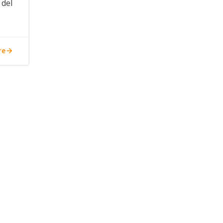
 del
re