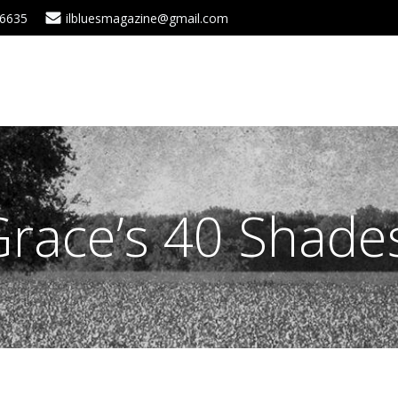
 6635
ilbluesmagazine@gmail.com
Grace’s 40 Shade