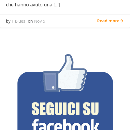
che hanno avuto una […]
Read more
by
Il Blues
on
Nov 5