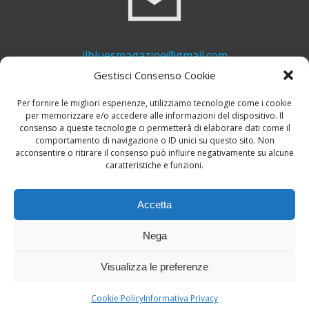
ilbluesmagazine@gmail.com
Gestisci Consenso Cookie
Per fornire le migliori esperienze, utilizziamo tecnologie come i cookie
per memorizzare e/o accedere alle informazioni del dispositivo. Il
consenso a queste tecnologie ci permetterà di elaborare dati come il
comportamento di navigazione o ID unici su questo sito. Non
acconsentire o ritirare il consenso può influire negativamente su alcune
caratteristiche e funzioni.
+39 339 748 6635
Accetta
Nega
Visualizza le preferenze
© 2026 Il Blues Magazine. Powered by
A-Z Blues
Cookie Policy
Informativa Privacy