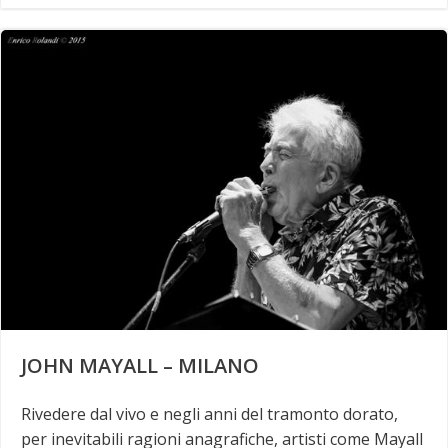
JOHN MAYALL – MILANO
Rivedere dal vivo e negli anni del tramonto dorato,
per inevitabili ragioni anagrafiche, artisti come Mayall