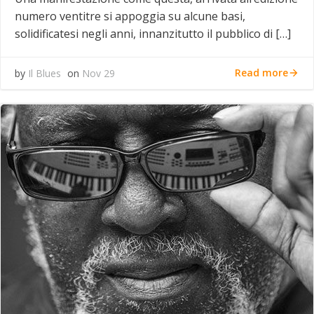
numero ventitre si appoggia su alcune basi,
solidificatesi negli anni, innanzitutto il pubblico di […]
Read more
by
Il Blues
on
Nov 29