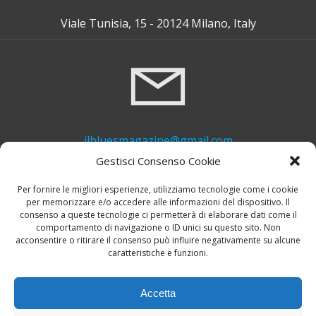
Viale Tunisia, 15 - 20124 Milano, Italy
ilbluesmagazine@gmail.com
Gestisci Consenso Cookie
Per fornire le migliori esperienze, utilizziamo tecnologie come i cookie
per memorizzare e/o accedere alle informazioni del dispositivo. Il
consenso a queste tecnologie ci permetterà di elaborare dati come il
comportamento di navigazione o ID unici su questo sito. Non
acconsentire o ritirare il consenso può influire negativamente su alcune
caratteristiche e funzioni.
+39 339 748 6635
Accetta