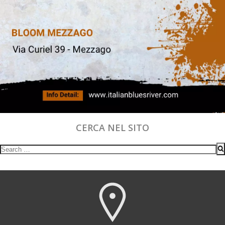
CERCA NEL SITO
Search
for: