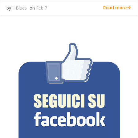
Read more
by
Il Blues
on
Feb 7