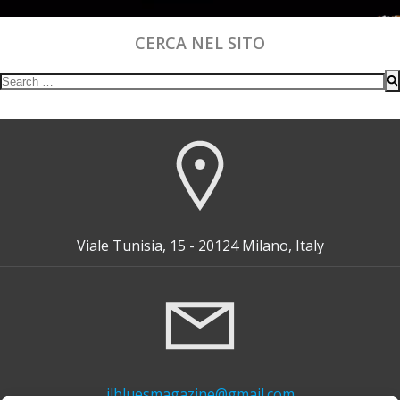
CERCA NEL SITO
Search
for:
Viale Tunisia, 15 - 20124 Milano, Italy
ilbluesmagazine@gmail.com