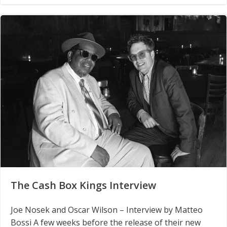
The Cash Box Kings Interview
Joe Nosek and Oscar Wilson – Interview by Matteo
Bossi A few weeks before the release of their new