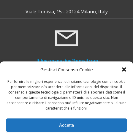
Viale Tunisia, 15 - 20124 Milano, Italy
ilbluesmagazine@gmail.com
Gestisci Consenso Cookie
Per fornire le migliori esperienze, utilizziamo tecnologie come i cookie
per memorizzare e/o accedere alle informazioni del dispositivo. Il
consenso a queste tecnologie ci permetterà di elaborare dati come il
comportamento di navigazione o ID unici su questo sito. Non
acconsentire o ritirare il consenso può influire negativamente su alcune
caratteristiche e funzioni.
+39 339 748 6635
Accetta