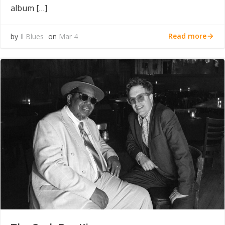
album […]
Read more
by
Il Blues
on
Mar 4