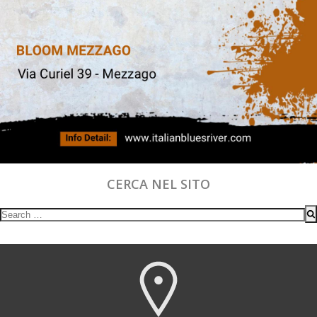
CERCA NEL SITO
Search
for: