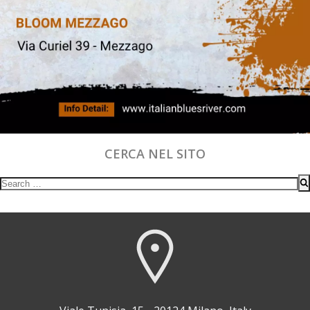
CERCA NEL SITO
Search
for: