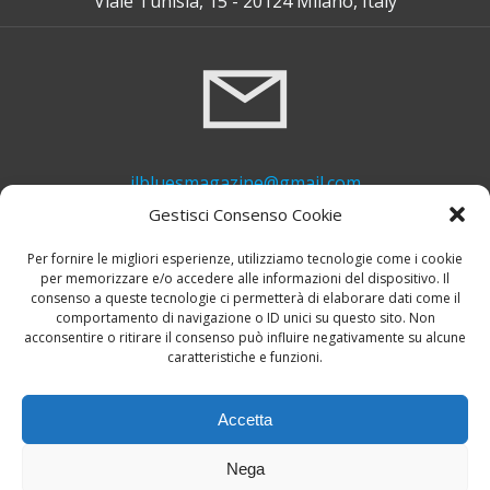
Viale Tunisia, 15 - 20124 Milano, Italy
ilbluesmagazine@gmail.com
Gestisci Consenso Cookie
Per fornire le migliori esperienze, utilizziamo tecnologie come i cookie
per memorizzare e/o accedere alle informazioni del dispositivo. Il
consenso a queste tecnologie ci permetterà di elaborare dati come il
comportamento di navigazione o ID unici su questo sito. Non
acconsentire o ritirare il consenso può influire negativamente su alcune
caratteristiche e funzioni.
+39 339 748 6635
Accetta
Nega