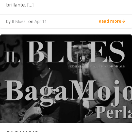
brillante, […]
Read more
by
Il Blues
on
Apr 11