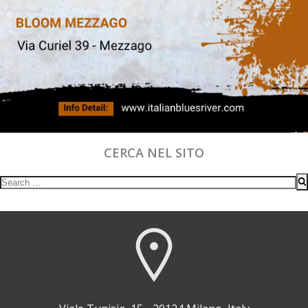
CERCA NEL SITO
Search
for: