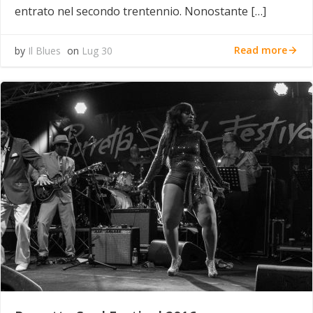
entrato nel secondo trentennio. Nonostante […]
Read more
by
Il Blues
on
Lug 30