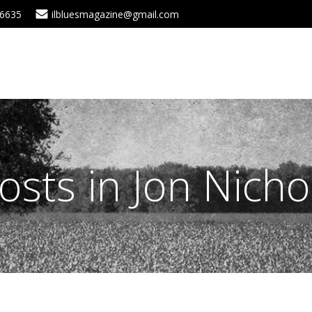
 6635
ilbluesmagazine@gmail.com
osts in Jon Nicho