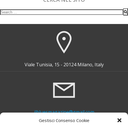
Search
for:
Viale Tunisia, 15 - 20124 Milano, Italy
ilbluesmagazine@gmail.com
Gestisci Consenso Cookie