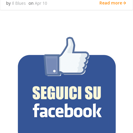
Read more
by
Il Blues
on
Apr 10