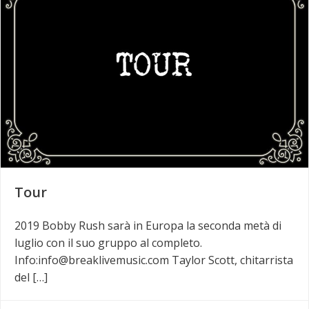
Tour
2019 Bobby Rush sarà in Europa la seconda metà di
luglio con il suo gruppo al completo.
Info:info@breaklivemusic.com Taylor Scott, chitarrista
del […]