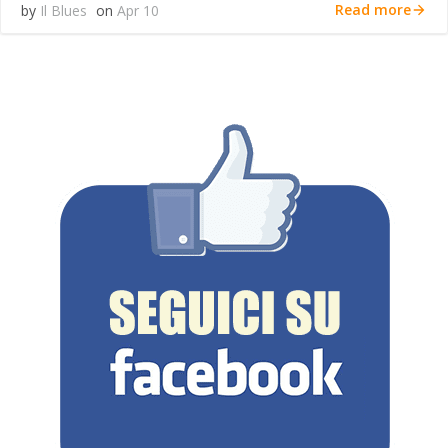
Read more
by
Il Blues
on
Apr 10