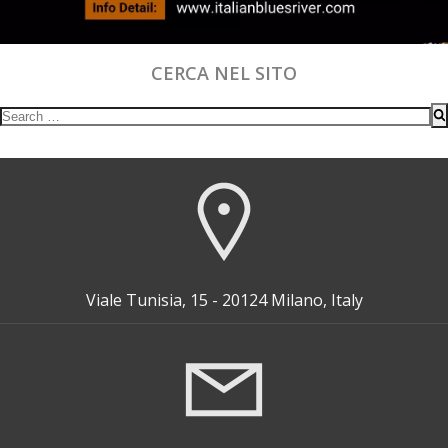
CERCA NEL SITO
Search
for:
Viale Tunisia, 15 - 20124 Milano, Italy