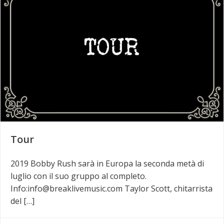
Tour
2019 Bobby Rush sarà in Europa la seconda metà di
luglio con il suo gruppo al completo.
Info:info@breaklivemusic.com Taylor Scott, chitarrista
del […]