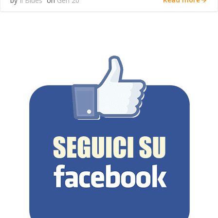
by
Il Blues
on
Gen 20