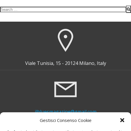
Search
for:
Viale Tunisia, 15 - 20124 Milano, Italy
ilbluesmagazine@gmail.com
Gestisci Consenso Cookie