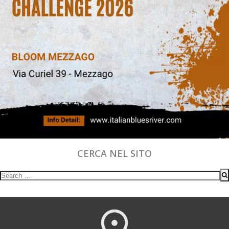
CERCA NEL SITO
Search
for: