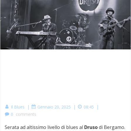
|
|
|
Il Blues
Gennaio 20, 2025
08:45
0
comments
Serata ad altissimo livello di blues al
Druso
di Bergamo.