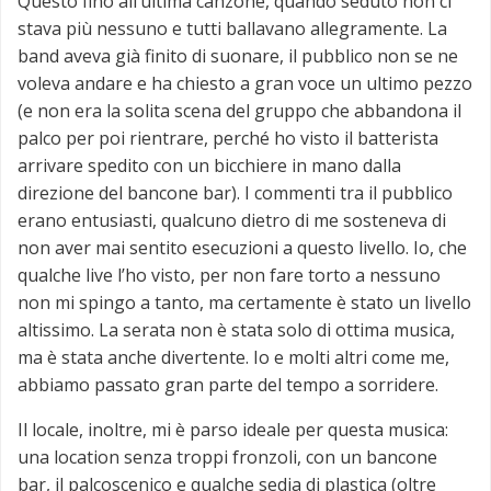
Questo fino all’ultima canzone, quando seduto non ci
stava più nessuno e tutti ballavano allegramente. La
band aveva già finito di suonare, il pubblico non se ne
voleva andare e ha chiesto a gran voce un ultimo pezzo
(e non era la solita scena del gruppo che abbandona il
palco per poi rientrare, perché ho visto il batterista
arrivare spedito con un bicchiere in mano dalla
direzione del bancone bar). I commenti tra il pubblico
erano entusiasti, qualcuno dietro di me sosteneva di
non aver mai sentito esecuzioni a questo livello. Io, che
qualche live l’ho visto, per non fare torto a nessuno
non mi spingo a tanto, ma certamente è stato un livello
altissimo. La serata non è stata solo di ottima musica,
ma è stata anche divertente. Io e molti altri come me,
abbiamo passato gran parte del tempo a sorridere.
Il locale, inoltre, mi è parso ideale per questa musica:
una location senza troppi fronzoli, con un bancone
bar, il palcoscenico e qualche sedia di plastica (oltre