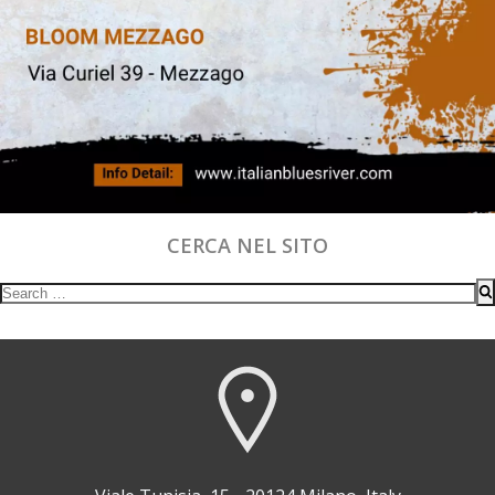
CERCA NEL SITO
Search
for: