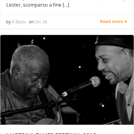
Lester, scomparso a fine […]
Read more
by
Il Blues
on
Dic 30