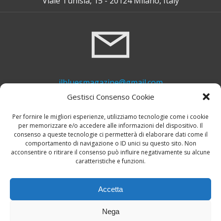
Viale Tunisia, 15 - 20124 Milano, Italy
ilbluesmagazine@gmail.com
Gestisci Consenso Cookie
Per fornire le migliori esperienze, utilizziamo tecnologie come i cookie
per memorizzare e/o accedere alle informazioni del dispositivo. Il
consenso a queste tecnologie ci permetterà di elaborare dati come il
comportamento di navigazione o ID unici su questo sito. Non
acconsentire o ritirare il consenso può influire negativamente su alcune
caratteristiche e funzioni.
+39 339 748 6635
Accetta
Nega