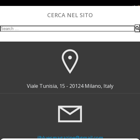
CERCA NEL SITO
Search
for:
Viale Tunisia, 15 - 20124 Milano, Italy
ilbluesmagazine@gmail.com