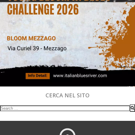
CERCA NEL SITO
Search
for: