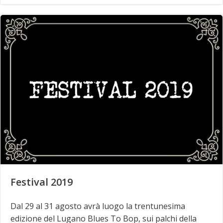
Festival 2019
Dal 29 al 31 agosto avrà luogo la trentunesima
edizione del Lugano Blues To Bop, sui palchi della