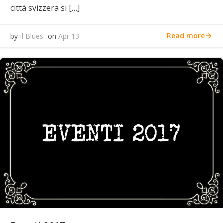
città svizzera si […]
Read more
by
Il Blues
on
Apr 13