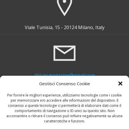
Viale Tunisia, 15 - 20124 Milano, Italy
ilbluesmagazine@gmail.com
Gestisci Consenso Cookie
Per fornire le migliori esperienze, utilizziamo tecnologie come i cookie
per memorizzare e/o accedere alle informazioni del dispositivo. Il
consenso a queste tecnologie ci permetterà di elaborare dati come il
comportamento di navigazione o ID unici su questo sito. Non
acconsentire o ritirare il consenso può influire negativamente su alcune
caratteristiche e funzioni.
+39 339 748 6635