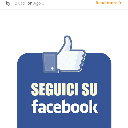
Read more
by
Il Blues
on
Ago 3