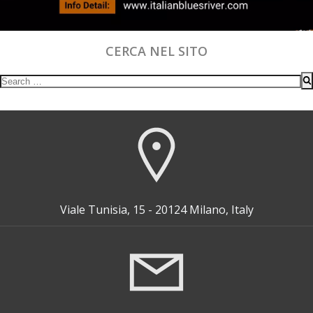
CERCA NEL SITO
Search
for:
Viale Tunisia, 15 - 20124 Milano, Italy