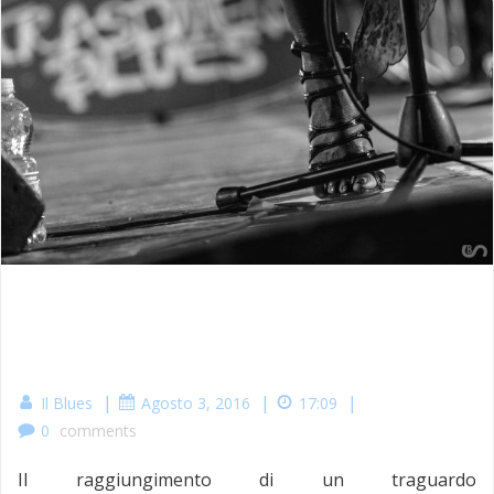
|
|
|
Il Blues
Agosto 3, 2016
17:09
0
comments
Il raggiungimento di un traguardo