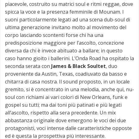
piacevole, costruito su matrici soul e ritmi reggae, dove
spicca la voce e la presenza femminile di Mounam. I
suoni particolarmente legati ad una scena dub-soul di
ultima generazione invitano molto al movimento del
corpo lasciando scontenti forse chi ha una
predisposizione maggiore per l’ascolto, concezione
diversa da chi è invece abituato a ballare; in questo
caso hanno gioito i ballerini. L’Onda Road ha ospitato la
seconda serata con
James & Black Soultet
, duo
proveniente da Austin, Texas, coadiuvato da basso e
chitarra di casa nostra. Il sound proposto, in un locale
gremito, si è concentrato in una melodia, anche qui, nu-
soul con richiami ai vari colori di New Orleans, funk e
gospel su tutti; ma dai toni più patinati e più legati
all’ascolto, rispetto alla sera precedente. Un mix
abbastanza originale dove emergono le voci dei due
protagonisti, voci intense dalle caratteristiche opposte
ed è questa la prospettiva più interessante.