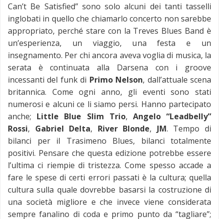
Can’t Be Satisfied” sono solo alcuni dei tanti tasselli
inglobati in quello che chiamarlo concerto non sarebbe
appropriato, perché stare con la Treves Blues Band è
un’esperienza, un viaggio, una festa e un
insegnamento. Per chi ancora aveva voglia di musica, la
serata è continuata alla Darsena con i groove
incessanti del funk di
Primo Nelson
, dall’attuale scena
britannica. Come ogni anno, gli eventi sono stati
numerosi e alcuni ce li siamo persi. Hanno partecipato
anche;
Little Blue Slim Trio
,
Angelo “Leadbelly”
Rossi
,
Gabriel Delta
,
River Blonde
,
JM
. Tempo di
bilanci per il Trasimeno Blues, bilanci totalmente
positivi. Pensare che questa edizione potrebbe essere
l’ultima ci riempie di tristezza. Come spesso accade a
fare le spese di certi errori passati è la cultura; quella
cultura sulla quale dovrebbe basarsi la costruzione di
una società migliore e che invece viene considerata
sempre fanalino di coda e primo punto da “tagliare”;