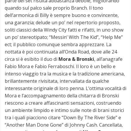
parte del set risulta abbastanza debole, migliorando
quando sul palco sale proprio Branch. Il tono
dell’armonica di Billy è sempre buono e convincente,
una garanzia; delude un po’ nel repertorio proposto,
soliti classici della Windy City fatti e rifatti, in uno show
un po’ stereotipato; “Messin’ With The Kid”, “Help Me”
ect; il pubblico comunque sembra apprezzare. La
nottata è poi continuata all’Onda Road, dove alle 24
circa si è esibito il duo di
Mora & Bronski
, all’anagrafe
Fabio Mora e Fabio Ferraboschi. Il loro è un bello e
intenso viaggio tra la musica e la tradizione americana,
brillantemente rivisitata, intervallata da qualche
interessante originale di loro penna. L’ottima vocalità di
Mora e l’accompagnamento della chitarra di Bronski
riescono a creare affascinanti sensazioni, costruendo
un ambiente limpido e intimo sulle note di brani storici
tra i quali piacciono citare “Down By The River Side” e
“Another Man Done Gone” di Johnny Cash. Cancellata,