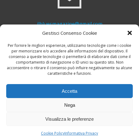
ilbluesmagazine@gmail.com
Gestisci Consenso Cookie
Per fornire le migliori esperienze, utilizziamo tecnologie come i cookie
per memorizzare e/o accedere alle informazioni del dispositivo. Il
consenso a queste tecnologie ci permetterà di elaborare dati come il
comportamento di navigazione o ID unici su questo sito. Non
acconsentire o ritirare il consenso può influire negativamente su alcune
caratteristiche e funzioni.
+39 339 748 6635
Accetta
Nega
Visualizza le preferenze
© 2026 Il Blues Magazine. Powered by
A-Z Blues
Cookie Policy
Informativa Privacy