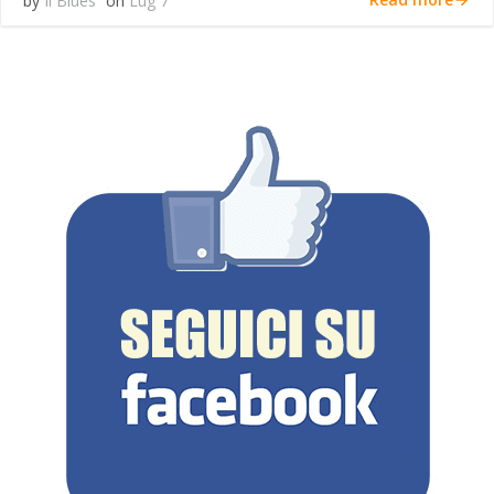
by
Il Blues
on
Lug 7