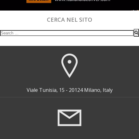
CERCA NEL SITO
Search
for:
Viale Tunisia, 15 - 20124 Milano, Italy