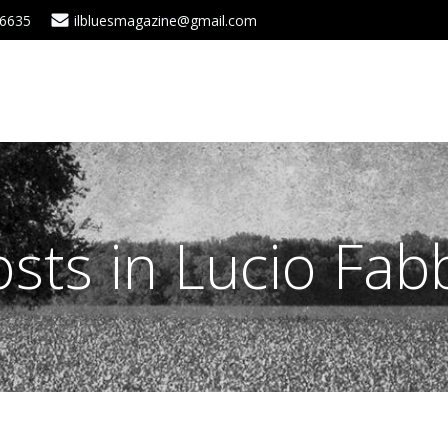
 6635
ilbluesmagazine@gmail.com
sts in Lucio Fab