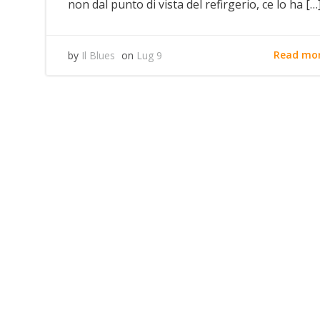
non dal punto di vista del refirgerio, ce lo ha […
Read mo
by
Il Blues
on
Lug 9