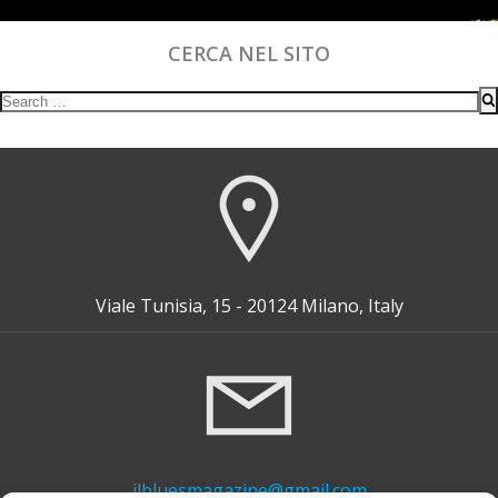
CERCA NEL SITO
Search
for:
Viale Tunisia, 15 - 20124 Milano, Italy
ilbluesmagazine@gmail.com