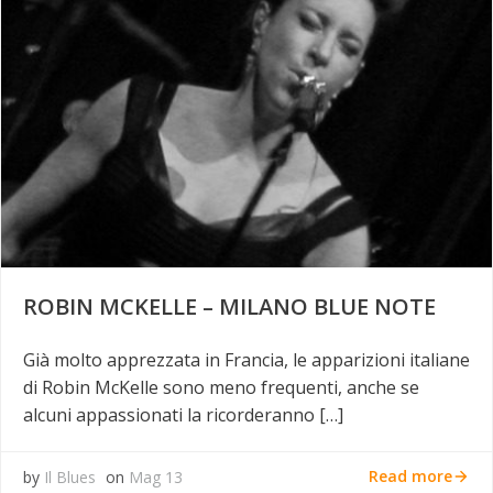
ROBIN MCKELLE – MILANO BLUE NOTE
Già molto apprezzata in Francia, le apparizioni italiane
di Robin McKelle sono meno frequenti, anche se
alcuni appassionati la ricorderanno […]
Read more
by
Il Blues
on
Mag 13