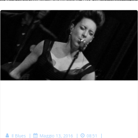
|
|
|
Il Blues
Maggio 13, 2016
08:51