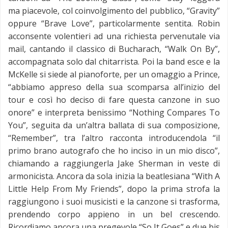
ma piacevole, col coinvolgimento del pubblico, “Gravity”
oppure “Brave Love”, particolarmente sentita. Robin
acconsente volentieri ad una richiesta pervenutale via
mail, cantando il classico di Bucharach, “Walk On By”,
accompagnata solo dal chitarrista. Poi la band esce e la
McKelle si siede al pianoforte, per un omaggio a Prince,
“abbiamo appreso della sua scomparsa all’inizio del
tour e così ho deciso di fare questa canzone in suo
onore” e interpreta benissimo “Nothing Compares To
You”, seguita da un’altra ballata di sua composizione,
“Remember”, tra l’altro racconta introducendola “il
primo brano autografo che ho inciso in un mio disco”,
chiamando a raggiungerla Jake Sherman in veste di
armonicista. Ancora da sola inizia la beatlesiana “With A
Little Help From My Friends”, dopo la prima strofa la
raggiungono i suoi musicisti e la canzone si trasforma,
prendendo corpo appieno in un bel crescendo.
Ricordiamo ancora una pregevole “So It Goes” e due bis