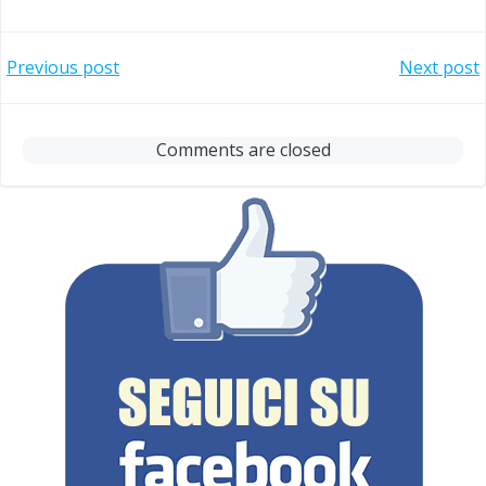
Post
Post
Previous post
Next post
navigation
navigation
Comments are closed