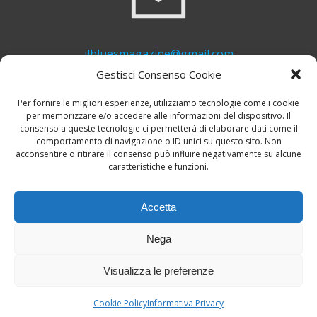
ilbluesmagazine@gmail.com
Gestisci Consenso Cookie
Per fornire le migliori esperienze, utilizziamo tecnologie come i cookie
per memorizzare e/o accedere alle informazioni del dispositivo. Il
consenso a queste tecnologie ci permetterà di elaborare dati come il
comportamento di navigazione o ID unici su questo sito. Non
acconsentire o ritirare il consenso può influire negativamente su alcune
caratteristiche e funzioni.
+39 339 748 6635
Accetta
Nega
Visualizza le preferenze
© 2026 Il Blues Magazine. Powered by
A-Z Blues
Cookie Policy
Informativa Privacy