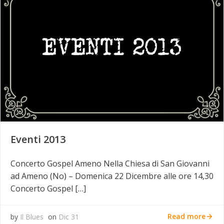
Eventi 2013
Concerto Gospel Ameno Nella Chiesa di San Giovanni
ad Ameno (No) – Domenica 22 Dicembre alle ore 14,30
Concerto Gospel […]
Read more
by
Il Blues
on
Dic 31