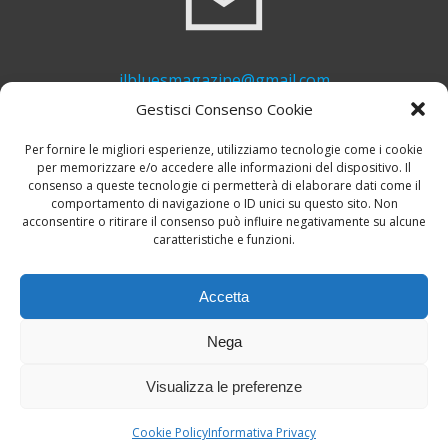
ilbluesmagazine@gmail.com
Gestisci Consenso Cookie
Per fornire le migliori esperienze, utilizziamo tecnologie come i cookie
per memorizzare e/o accedere alle informazioni del dispositivo. Il
consenso a queste tecnologie ci permetterà di elaborare dati come il
comportamento di navigazione o ID unici su questo sito. Non
acconsentire o ritirare il consenso può influire negativamente su alcune
caratteristiche e funzioni.
+39 339 748 6635
Accetta
Nega
Visualizza le preferenze
© 2026 Il Blues Magazine. Powered by
A-Z Blues
Cookie Policy
Informativa Privacy