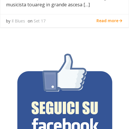
musicista touareg in grande ascesa […]
Read more
by
Il Blues
on
Set 17