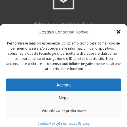
ilbluesmagazine@gmail.com
Gestisci Consenso Cookie
Per fornire le migliori esperienze, utilizziamo tecnologie come i cookie
per memorizzare e/o accedere alle informazioni del dispositivo. Il
consenso a queste tecnologie ci permetterà di elaborare dati come il
comportamento di navigazione o ID unici su questo sito. Non
acconsentire o ritirare il consenso può influire negativamente su alcune
caratteristiche e funzioni.
+39 339 748 6635
Accetta
Nega
Visualizza le preferenze
© 2026 Il Blues Magazine. Powered by
A-Z Blues
Cookie Policy
Informativa Privacy