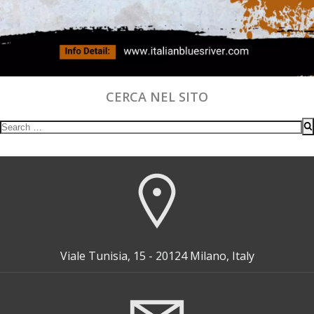
CERCA NEL SITO
Search
for:
Viale Tunisia, 15 - 20124 Milano, Italy