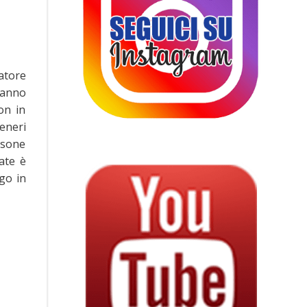
atore
 hanno
on in
eneri
ersone
ate è
go in