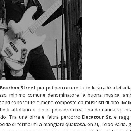
Bourbon Street
per poi percorrere tutte le strade a lei adi
stesso minimo comune denominatore la buona musica, amb
 band conosciute o meno composte da musicisti di alto livell
e li affollano e il mio pensiero crea una domanda spont
do. Tra una birra e l’altra percorro
Decatour St.
e ragg
Decido di fermarmi a mangiare qualcosa, eh si, il cibo vario, 