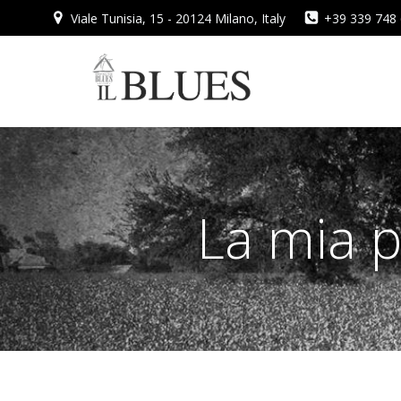
Vai
Viale Tunisia, 15 - 20124 Milano, Italy
+39 339 748
al
contenuto
La mia p