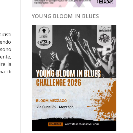
YOUNG BLOOM IN BLUES
icisti
lgendo
 sono
mente,
re la
ma di