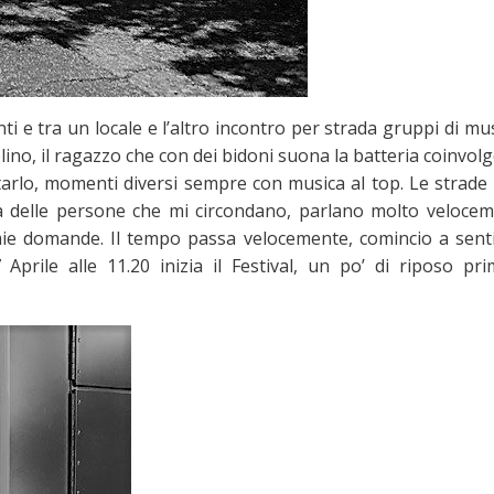
anti e tra un locale e l’altro incontro per strada gruppi di mus
iolino, il ragazzo che con dei bidoni suona la batteria coinvo
ltarlo, momenti diversi sempre con musica al top. Le strade
alità delle persone che mi circondano, parlano molto veloce
 mie domande. Il tempo passa velocemente, comincio a senti
prile alle 11.20 inizia il Festival, un po’ di riposo pri