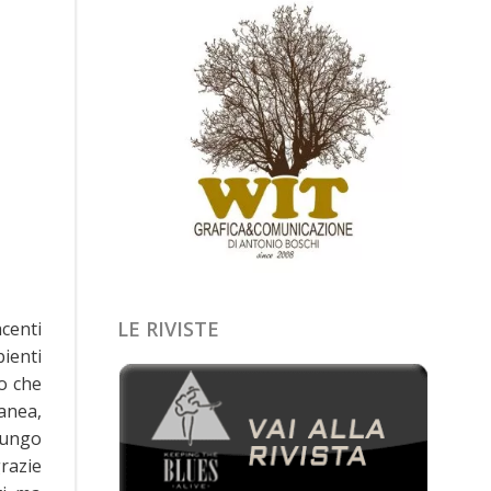
LE RIVISTE
acenti
ienti
o che
anea,
iungo
grazie