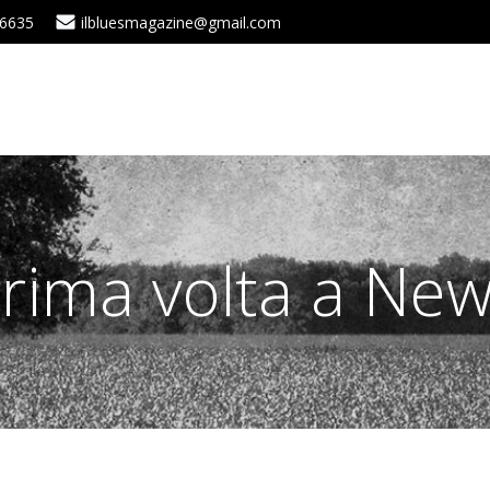
 6635
ilbluesmagazine@gmail.com
rima volta a Ne