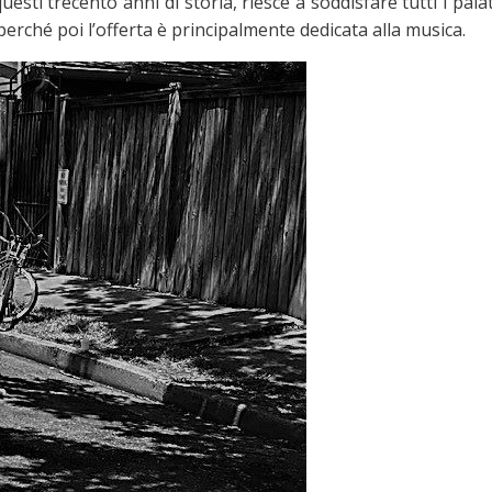
esti trecento anni di storia, riesce a soddisfare tutti i pala
perché poi l’offerta è principalmente dedicata alla musica.