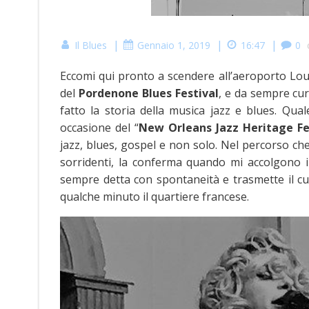
|
|
|
Il Blues
Gennaio 1, 2019
16:47
0
Eccomi qui pronto a scendere all’aeroporto Lo
del
Pordenone Blues Festival
, e da sempre cur
fatto la storia della musica jazz e blues. Qua
occasione del “
New Orleans Jazz Heritage Fe
jazz, blues, gospel e non solo. Nel percorso che 
sorridenti, la conferma quando mi accolgono 
sempre detta con spontaneità e trasmette il cuo
qualche minuto il quartiere francese.