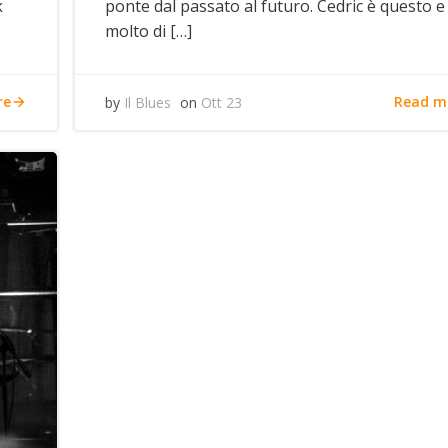
k
ponte dal passato al futuro. Cedric è questo e
molto di […]
re
Read m
by
Il Blues
on
Ott 23