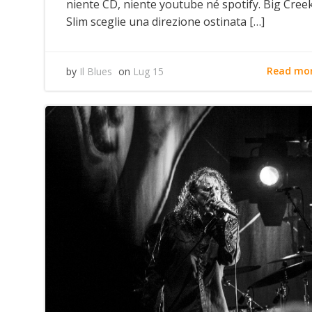
niente CD, niente youtube né spotify. Big Cree
Slim sceglie una direzione ostinata […]
Read mo
by
Il Blues
on
Lug 15