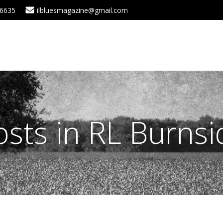
 6635
ilbluesmagazine@gmail.com
osts in RL Burnsi