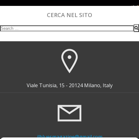
CERCA NEL SITO
Search
for:
Viale Tunisia, 15 - 20124 Milano, Italy
ilbluesmagazine@gmail.com