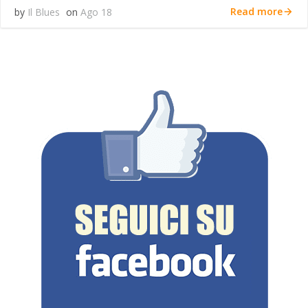
Read more
by
Il Blues
on
Ago 18