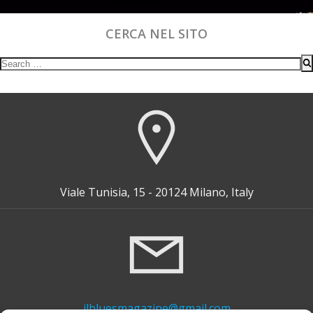
CERCA NEL SITO
Search
for:
Viale Tunisia, 15 - 20124 Milano, Italy
ilbluesmagazine@gmail.com