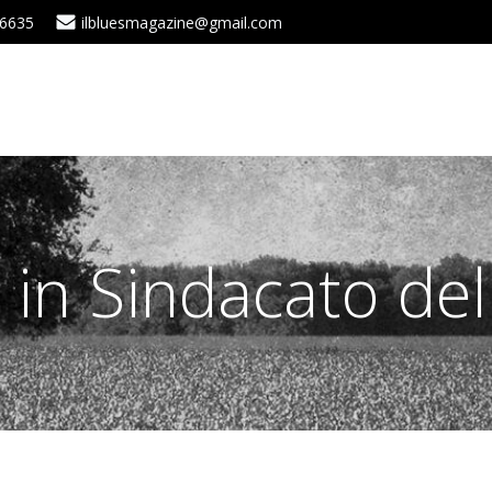
 6635
ilbluesmagazine@gmail.com
 in Sindacato de