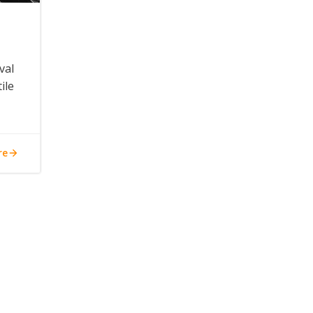
val
tile
re