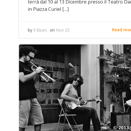
terrà dal 10 al 13 Dicembre presso il Teatro Da
in Piazza Curiel […]
Read mo
by
Il Blues
on
Nov 25