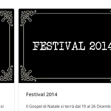
Festival 2014
si
Il Gospel di Natale si terrà dal 19 al 26 Dicemb