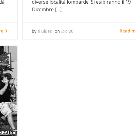
dà
diverse località lombarde. Si esibiranno il 19
Dicembre […]
re
Read m
by
Il Blues
on
Dic 20