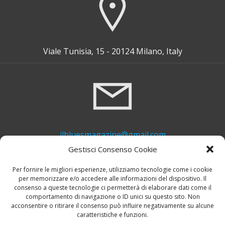
Viale Tunisia, 15 - 20124 Milano, Italy
ilbluesmagazine@gmail.com
Gestisci Consenso Cookie
Per fornire le migliori esperienze, utilizziamo tecnologie come i cookie
per memorizzare e/o accedere alle informazioni del dispositivo. Il
consenso a queste tecnologie ci permetterà di elaborare dati come il
comportamento di navigazione o ID unici su questo sito. Non
acconsentire o ritirare il consenso può influire negativamente su alcune
caratteristiche e funzioni.
+39 339 748 6635