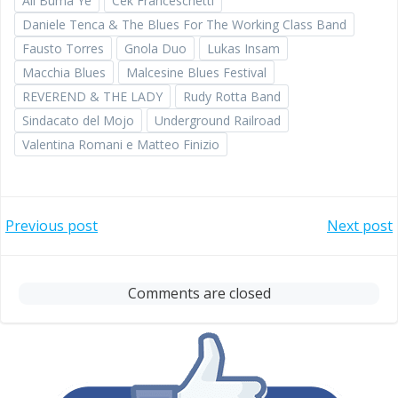
Ali Buma Ye
Cek Franceschetti
Daniele Tenca & The Blues For The Working Class Band
Fausto Torres
Gnola Duo
Lukas Insam
Macchia Blues
Malcesine Blues Festival
REVEREND & THE LADY
Rudy Rotta Band
Sindacato del Mojo
Underground Railroad
Valentina Romani e Matteo Finizio
Post
Post
Previous post
Next post
navigation
navigation
Comments are closed