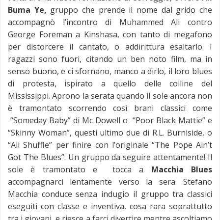
Buma Ye,
gruppo che prende il nome dal grido che
accompagnò l’incontro di Muhammed Ali contro
George Foreman a Kinshasa, con tanto di megafono
per distorcere il cantato, o addirittura esaltarlo. I
ragazzi sono fuori, citando un ben noto film, ma in
senso buono, e ci sfornano, manco a dirlo, il loro blues
di protesta, ispirato a quello delle colline del
Mississippi. Aprono la serata quando il sole ancora non
è tramontato scorrendo così brani classici come
“Someday Baby” di Mc Dowell o “Poor Black Mattie” e
“Skinny Woman”, questi ultimo due di R.L. Burniside, o
“Ali Shuffle” per finire con l’originale “The Pope Ain’t
Got The Blues”. Un gruppo da seguire attentamente! Il
sole è tramontato e tocca a
Macchia Blues
accompagnarci lentamente verso la sera. Stefano
Macchia conduce senza indugio il gruppo tra classici
eseguiti con classe e inventiva, cosa rara soprattutto
tra i giovani, e riesce a farci divertire mentre ascoltiamo