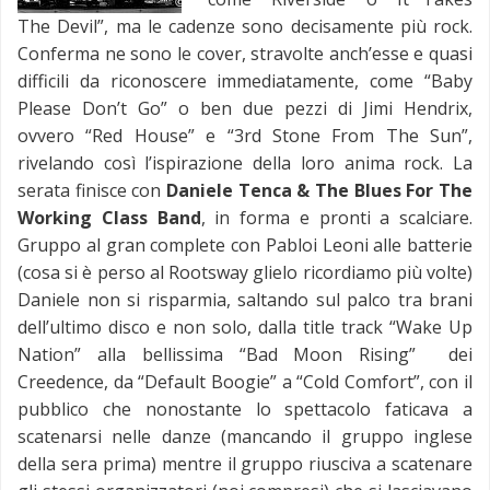
The Devil”, ma le cadenze sono decisamente più rock.
Conferma ne sono le cover, stravolte anch’esse e quasi
difficili da riconoscere immediatamente, come “Baby
Please Don’t Go” o ben due pezzi di Jimi Hendrix,
ovvero “Red House” e “3rd Stone From The Sun”,
rivelando così l’ispirazione della loro anima rock. La
serata finisce con
Daniele Tenca & The Blues For The
Working Class Band
, in forma e pronti a scalciare.
Gruppo al gran complete con Pabloi Leoni alle batterie
(cosa si è perso al Rootsway glielo ricordiamo più volte)
Daniele non si risparmia, saltando sul palco tra brani
dell’ultimo disco e non solo, dalla title track “Wake Up
Nation” alla bellissima “Bad Moon Rising” dei
Creedence, da “Default Boogie” a “Cold Comfort”, con il
pubblico che nonostante lo spettacolo faticava a
scatenarsi nelle danze (mancando il gruppo inglese
della sera prima) mentre il gruppo riusciva a scatenare