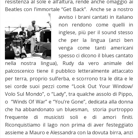
resistenza al sole e all’altura, rende anche omaggio ai
Beatles con l’immortale “Get Back”.
Anche se a nostro
avviso i brani cantati in italiano
non rendono come quelli in
inglese, più per il sound stesso
che per la lingua (anzi ben
venga come tanti americani
spesso ci dicono il blues cantato
nella nostra lingua), Rudy da vero animale del
palcoscenico tiene il pubblico letteralmente attaccato
per terra, proprio sull’erba, e scorrono tra le dita e le
sei corde suoi pezzi come “Look Out Your Window/
Volo Sul Mondo”, o “Lady”, tra qualche assolo di Pippo,
o “Winds Of War” e “You’re Gone”, dedicata alla donna
che ha abbandonato un bluesman, storia purtroppo
frequente di musicisti soli e di amori finiti.
Riconquistiamo il lago non prima di aver festeggiato
assieme a Mauro e Alessandra con la dovuta birra, anzi