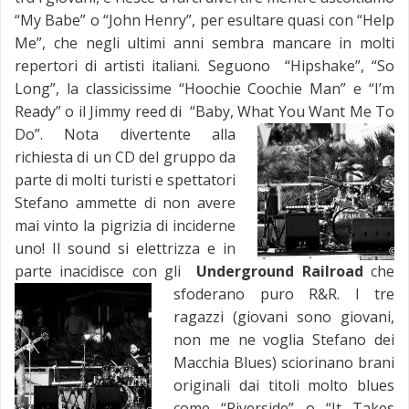
“My Babe” o “John Henry”, per esultare quasi con “Help
Me”, che negli ultimi anni sembra mancare in molti
repertori di artisti italiani. Seguono “Hipshake”, “So
Long”, la classicissime “Hoochie Coochie Man” e “I’m
Ready” o il Jimmy reed di “Baby, What You Want Me To
Do”.
Nota divertente alla
richiesta di un CD del gruppo da
parte di molti turisti e spettatori
Stefano ammette di non avere
mai vinto la pigrizia di inciderne
uno! Il sound si elettrizza e in
parte inacidisce con gli
Underground Railroad
che
sfoderano puro R&R.
I tre
ragazzi (giovani sono giovani,
non me ne voglia Stefano dei
Macchia Blues) sciorinano brani
originali dai titoli molto blues
come “Riverside” o “It Takes