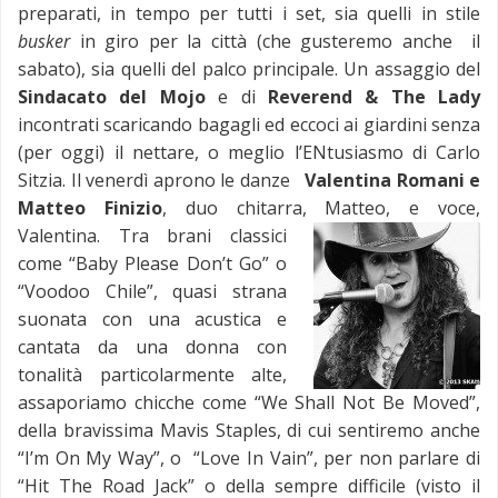
preparati, in tempo per tutti i set, sia quelli in stile
busker
in giro per la città (che gusteremo anche il
sabato), sia quelli del palco principale. Un assaggio del
Sindacato del Mojo
e di
Reverend & The Lady
incontrati scaricando bagagli ed eccoci ai giardini senza
(per oggi) il nettare, o meglio l’ENtusiasmo di Carlo
Sitzia. Il venerdì aprono le danze
Valentina Romani e
Matteo Finizio
, duo chitarra, Matteo, e voce,
Valentina.
Tra brani classici
come “Baby Please Don’t Go” o
“Voodoo Chile”, quasi strana
suonata con una acustica e
cantata da una donna con
tonalità particolarmente alte,
assaporiamo chicche come “We Shall Not Be Moved”,
della bravissima Mavis Staples, di cui sentiremo anche
“I’m On My Way”, o “Love In Vain”, per non parlare di
“Hit The Road Jack” o della sempre difficile (visto il