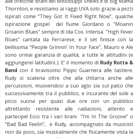
alle orecchie brani dei Mississippi Sheiks e di Big Mama
Thornton, e resistiamo ai raggi UVA solo grazie a pezzi
ispirati come “They Got It Fixed Right Now”, qualche
ispirazione gospel del fiume Giordano o “Moanin
Groanin Blues” sempre di Ida Cox. Intensa “High Fever
Blues” cantata da Ferrarese, e il set finisce con la
bellissima “People Grinnin’ In Your Face”, Mauro e Ale
sono ormai garanzia di qualità, a tutte le altitudini (e
aggiungerei latitudini..). E’ il momento di
Rudy Rotta &
Band
con il bravissimo Pippo Guarnera alle tastiere.
Rudy si scatena oltre che alla chitarra anche alle
percussioni, muovendosi a suo agio sia sul palco che
successivamente tra il pubblico, e incurante del sole a
picco suona per quasi due ore con un pubblico
altrettanto resistente alle radiazioni, attento e
partecipe! Ecco tra i vari brani “I’m In The Groove” o
“Bad Bad Feelin”, e Rudy, accompagnato da musicisti
non da poco, sia musicalmente che fisicamente vista la