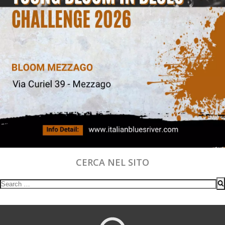
CERCA NEL SITO
Search
for: