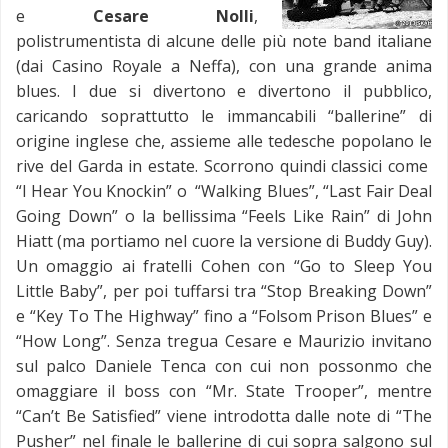
e
Cesare Nolli
,
polistrumentista di alcune delle più note band italiane
(dai Casino Royale a Neffa), con una grande anima
blues. I due si divertono e divertono il pubblico,
caricando soprattutto le immancabili “ballerine” di
origine inglese che, assieme alle tedesche popolano le
rive del Garda in estate. Scorrono quindi classici come
“I Hear You Knockin” o “Walking Blues”, “Last Fair Deal
Going Down” o la bellissima “Feels Like Rain” di John
Hiatt (ma portiamo nel cuore la versione di Buddy Guy).
Un omaggio ai fratelli Cohen con “Go to Sleep You
Little Baby”, per poi tuffarsi tra “Stop Breaking Down”
e “Key To The Highway” fino a “Folsom Prison Blues” e
“How Long”. Senza tregua Cesare e Maurizio invitano
sul palco Daniele Tenca con cui non possonmo che
omaggiare il boss con “Mr. State Trooper”, mentre
“Can’t Be Satisfied” viene introdotta dalle note di “The
Pusher” nel finale le ballerine di cui sopra salgono sul