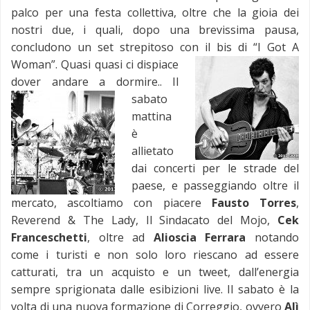
palco per una festa collettiva, oltre che la gioia dei
nostri due, i quali, dopo una brevissima pausa,
concludono un set strepitoso con il bis di “I Got A
Woman”.
Quasi quasi ci dispiace
dover andare a dormire..
Il
sabato
mattina
è
allietato
dai concerti per le strade del
paese, e passeggiando oltre il
mercato, ascoltiamo con piacere
Fausto Torres
,
Reverend & The Lady, Il Sindacato del Mojo,
Cek
Franceschetti
, oltre ad
Alioscia Ferrara
notando
come i turisti e non solo loro riescano ad essere
catturati, tra un acquisto e un tweet, dall’energia
sempre sprigionata dalle esibizioni live. Il sabato è la
volta di una nuova formazione di Correggio, ovvero
Alì