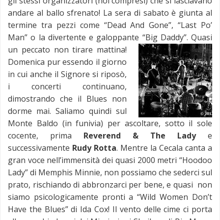
gli stessi organizzatori (noi compresi) che si lasciavano
andare al ballo sfrenato! La sera di sabato è giunta al
termine tra pezzi come “Dead And Gone”, “Last Po’
Man” o la divertente e galoppante “Big Daddy”.
Quasi
un peccato non tirare mattina!
Domenica pur essendo il giorno
in cui anche il Signore si riposò,
i concerti continuano,
dimostrando che il Blues non
dorme mai. Saliamo quindi sul
Monte Baldo (in funivia) per ascoltare, sotto il sole
cocente, prima
Reverend & The Lady
e
successivamente
Rudy Rotta
. Mentre la Cecala canta a
gran voce nell’immensità dei quasi 2000 metri “Hoodoo
Lady” di Memphis Minnie, non possiamo che sederci sul
prato, rischiando di abbronzarci per bene, e quasi non
siamo psicologicamente pronti a “Wild Women Don’t
Have the Blues” di Ida Cox! Il vento delle cime ci porta